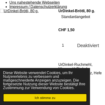
Uns nahestehende Webseiten
Impressum / Datenschutzerklärung
UrDinkel-Brötli, 80 g.
Standardangebot
CHF 1,50
Deaktiviert
UrDinkel-Ruchmehl,
Wasser, UrDinkel-
Diese Website verwendet Cookies, um Ihr
Sauerteig, Kochsalz, Hefe
Nutzererlebnis zu verbessern und
maßgeschneiderte Anzeigen anzuzeigen. Die
fortgesetzte Nutzung dieser Website bestätigt Ihre
Zustimmung zur Verwendung von Cookies.
© 2023 - 2026 Brotmomente
Mit Unterstützung von
Webador
Ich stimme zu